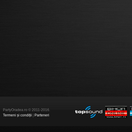
PartyOradea.ro © 2011-2016.
Termeni și condiții
|
Parteneri