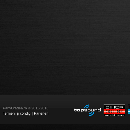
PartyOradea.ro © 2011-2016.
Termeni și condiții
|
Parteneri