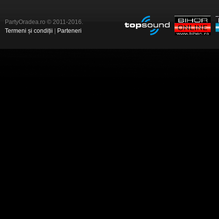
PartyOradea.ro © 2011-2016.
Termeni și condiții
|
Parteneri