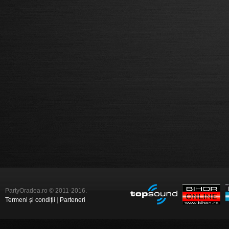
PartyOradea.ro © 2011-2016.
Termeni și condiții
|
Parteneri