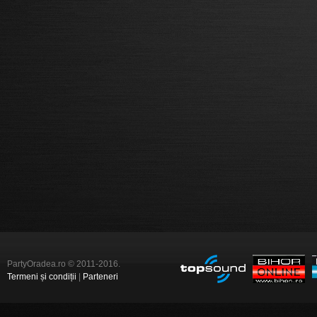
PartyOradea.ro © 2011-2016.
Termeni și condiții
|
Parteneri