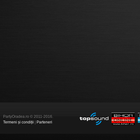
PartyOradea.ro © 2011-2016.
Termeni și condiții
|
Parteneri