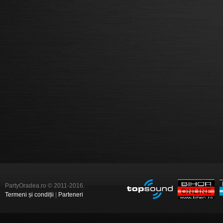
PartyOradea.ro © 2011-2016.
Termeni și condiții
|
Parteneri