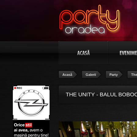
Acasă
Galerii
Party
The
THE UNITY - BALUL BOBOC
POZA 10/106