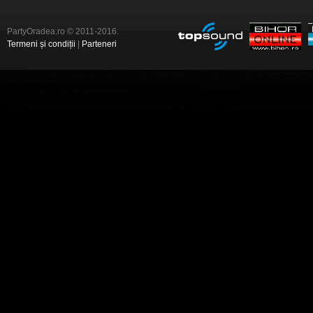
PartyOradea.ro © 2011-2016.
Termeni și condiții
|
Parteneri