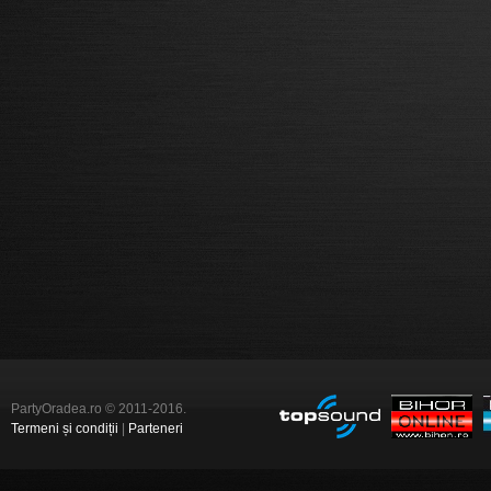
PartyOradea.ro © 2011-2016.
Termeni și condiții
|
Parteneri