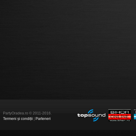
PartyOradea.ro © 2011-2016.
Termeni și condiții
|
Parteneri