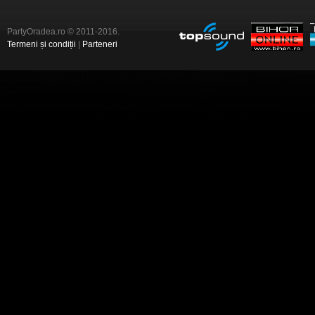
PartyOradea.ro © 2011-2016.
Termeni și condiții
|
Parteneri