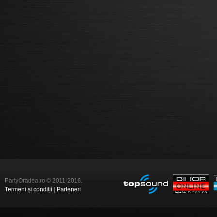
PartyOradea.ro © 2011-2016.
Termeni și condiții
|
Parteneri