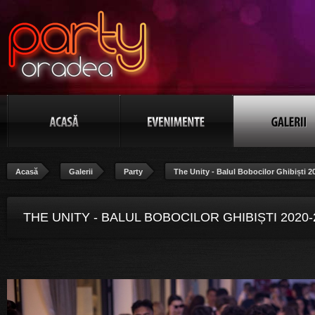
Acasă
Galerii
Party
The Unity - Balul Bobocilor Ghibiști 2
THE UNITY - BALUL BOBOCILOR GHIBIȘTI 2020-
POZA 80/106