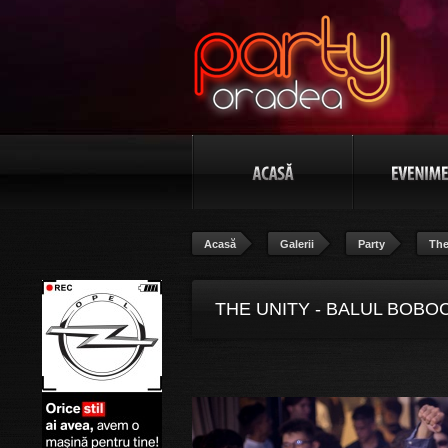
Acasă
Galerii
Party
The
THE UNITY - BALUL BOBOC
POZA 93/106