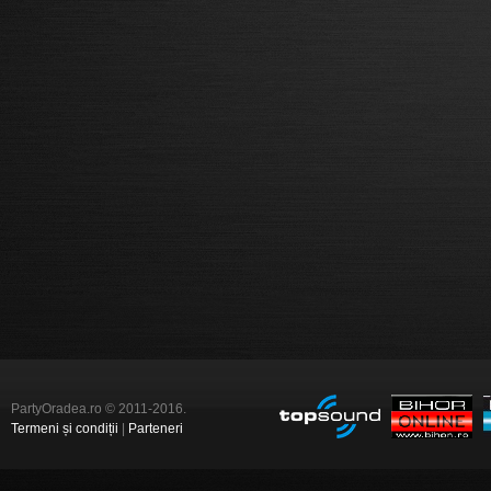
PartyOradea.ro © 2011-2016.
Termeni și condiții
|
Parteneri