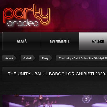
Acasă
Galerii
Party
The Unity - Balul Bobocilor Ghibiști 2
THE UNITY - BALUL BOBOCILOR GHIBIȘTI 2020-
POZA 101/106