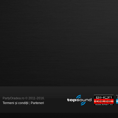
PartyOradea.ro © 2011-2016.
Termeni și condiții
|
Parteneri