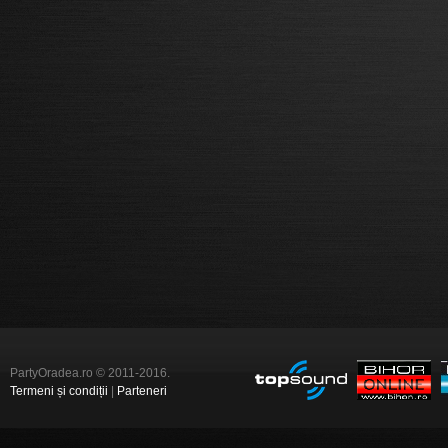
PartyOradea.ro © 2011-2016.
Termeni și condiții
|
Parteneri