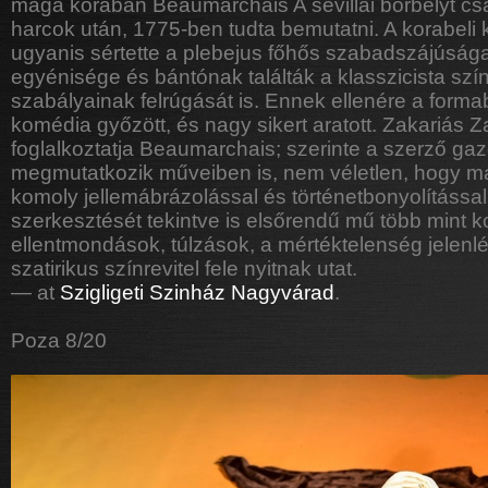
maga korában Beaumarchais A sevillai borbélyt cs
harcok után, 1775-ben tudta bemutatni. A korabeli 
ugyanis sértette a plebejus főhős szabadszájúság
egyénisége és bántónak találták a klasszicista szí
szabályainak felrúgását is. Ennek ellenére a form
komédia győzött, és nagy sikert aratott. Zakariás 
foglalkoztatja Beaumarchais; szerinte a szerző gaz
megmutatkozik műveiben is, nem véletlen, hogy m
komoly jellemábrázolással és történetbonyolítással
szerkesztését tekintve is elsőrendű mű több mint 
ellentmondások, túlzások, a mértéktelenség jelenlét
szatirikus színrevitel fele nyitnak utat.
— at
Szigligeti Szinház Nagyvárad
.
Poza 8/20