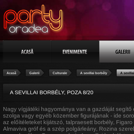
Acasă
Galerii
Culturale
A sevillai borbély
A sevilla
A SEVILLAI BORBÉLY, POZA 8/20
Nagy vígjátéki hagyománya van a gazdáját segítő
szolga vagy egyéb közember figurájának - ide soro
az előítéleteket kijátszó, talpraesett borbély, Figaro 
Almaviva gróf és a szép polgárleány, Rozina szerel