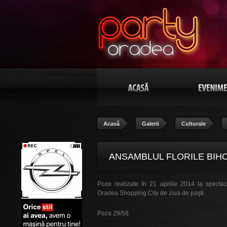
Acasă
Galerii
Culturale
ANSAMBLUL FLORILE BIHO
Poze realizate în 21 aprilie 2014 la spectaco
Oradea Shopping City de ziua de paşti.
Poza 29/58