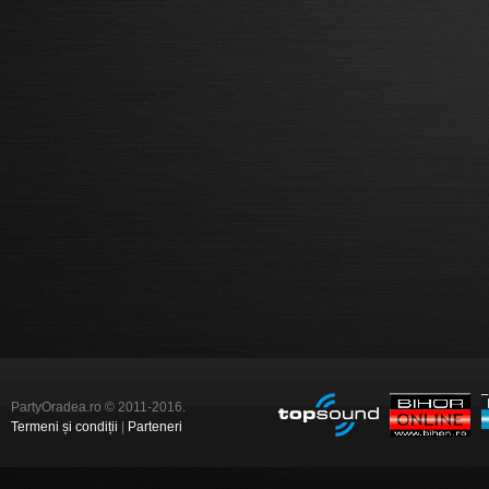
PartyOradea.ro © 2011-2016.
Termeni și condiții
|
Parteneri