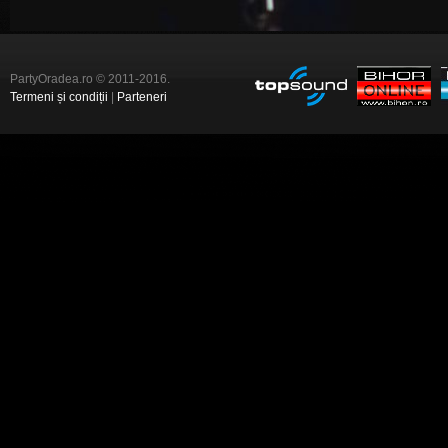
PartyOradea.ro © 2011-2016.
Termeni și condiții
|
Parteneri