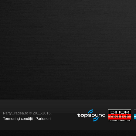
PartyOradea.ro © 2011-2016.
Termeni și condiții
|
Parteneri