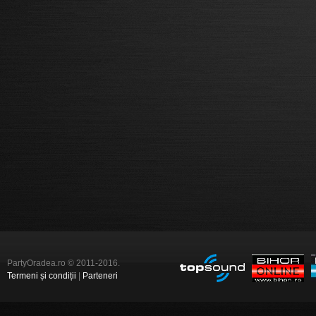
PartyOradea.ro © 2011-2016.
Termeni și condiții
|
Parteneri