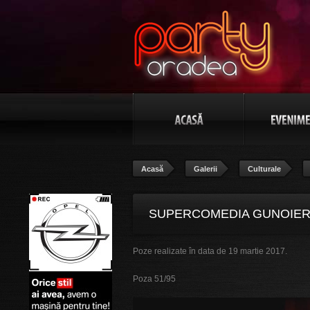
Acasă
Galerii
Culturale
SUPERCOMEDIA GUNOIERU
Poze realizate în data de 19 martie 2017.
Poza 51/95