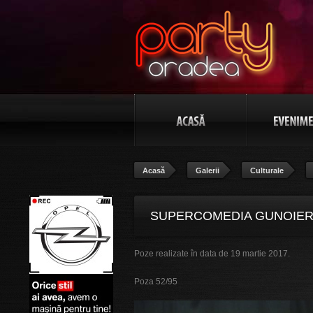
Acasă
Galerii
Culturale
SUPERCOMEDIA GUNOIERU
Poze realizate în data de 19 martie 2017.
Poza 52/95