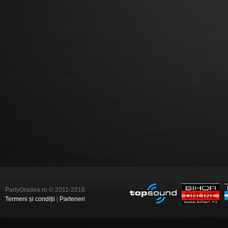
PartyOradea.ro © 2011-2016.
Termeni și condiții
|
Parteneri