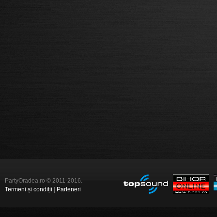
PartyOradea.ro © 2011-2016.
Termeni și condiții
|
Parteneri