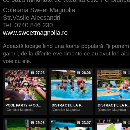
Cofetaria Sweet Magnolia
Str.Vasile Alecsandri
Tel: 0740.846.230
www.sweetmagnolia.ro
Această locaţie fiind una foarte populară, îţi punem
galerii, de la diferite evenimente ce au avut loc aici
voie cu ele.
27.08
26.06
1
POOL PARTY @ CO...
DISTRACŢIE LA P...
DISTRACŢIE LA P...
(Complex Magnolia)
(Complex Magnolia)
(Complex Magnolia)
29.08
23.07
1