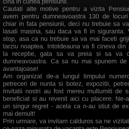
cina in curtea pensiunii.
Cautati alte motive pentru a vizita Pensi
avem pentru dumneavoastra 130 de locuri 
chiar in fata pensiunii, deci nu trebuie sa va
lasati masina, sau daca va fi in siguranta.
stop, asa ca nu trebuie sa va mai faceti grij
tarziu noaptea. Intotdeauna va fi cineva din 
la receptie, gata sa va preia si sa va
dumneavoastra. Ca sa nu mai spunem de p
avantajoase!
Am organizat de-a lungul timpului nume
petreceri de nunta si botez, expozitii, petre
Invitatii nostri au fost mereu multumiti de s
beneficiat si au revenit aici cu placere. Ne-
un singur regret - acela ca n-au stiut de ex
mai demult!
Prin urmare, va invitam calduros sa ne vizitat
ce oaza minunata de vacanta este Pensiunea