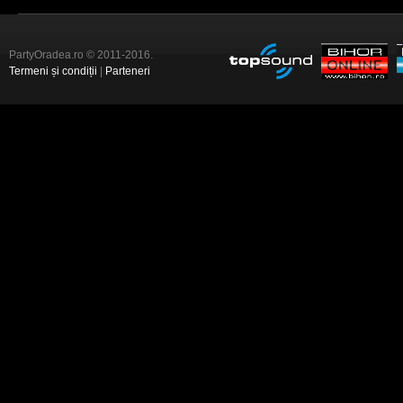
PartyOradea.ro © 2011-2016.
Termeni și condiții
|
Parteneri