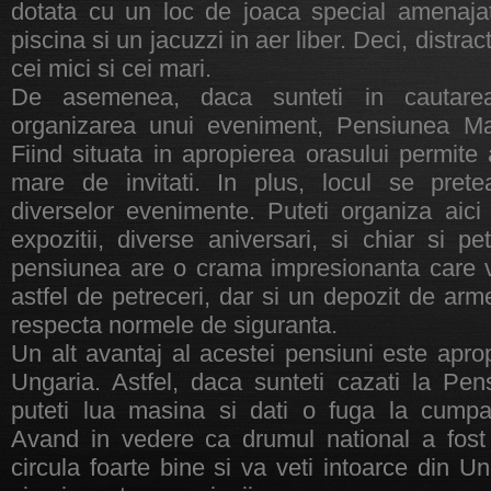
dotata cu un loc de joaca special amenajat
piscina si un jacuzzi in aer liber. Deci, distra
cei mici si cei mari.
De asemenea, daca sunteti in cautare
organizarea unui eveniment, Pensiunea Mag
Fiind situata in apropierea orasului permit
mare de invitati. In plus, locul se prete
diverselor evenimente. Puteti organiza aici
expozitii, diverse aniversari, si chiar si pe
pensiunea are o crama impresionanta care va
astfel de petreceri, dar si un depozit de ar
respecta normele de siguranta.
Un alt avantaj al acestei pensiuni este apro
Ungaria. Astfel, daca sunteti cazati la Pe
puteti lua masina si dati o fuga la cumpa
Avand in vedere ca drumul national a fost r
circula foarte bine si va veti intoarce din U