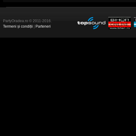
PartyOradea.ro © 2011-2016.
Termeni și condiții
|
Parteneri