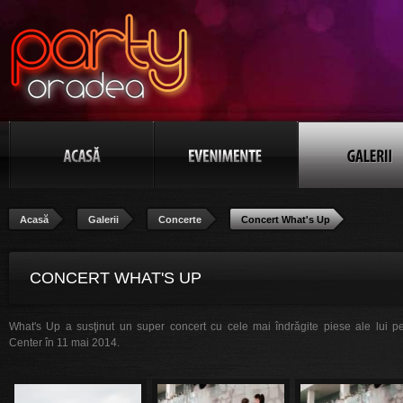
Acasă
Galerii
Concerte
Concert What's Up
CONCERT WHAT'S UP
What's Up a susţinut un super concert cu cele mai îndrăgite piese ale lui 
Center în 11 mai 2014.