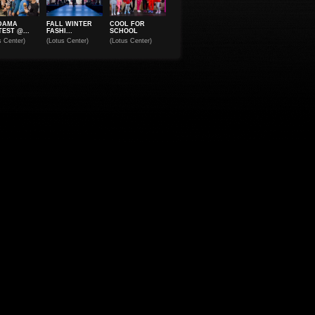
DAMA
FALL WINTER
COOL FOR
EST @...
FASHI...
SCHOOL
s Center)
(Lotus Center)
(Lotus Center)