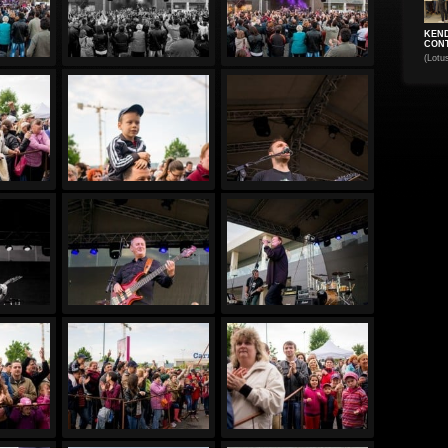
KEN
CONT
(Lotu