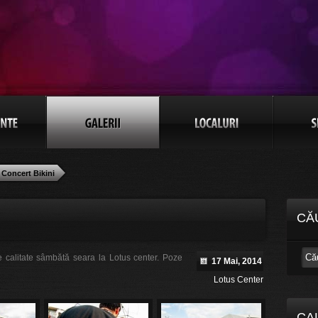
Concert Bikini
CĂ
de calitate sâmbătă seara la Lotus center. Poze
17 Mai, 2014
Lotus Center
CA