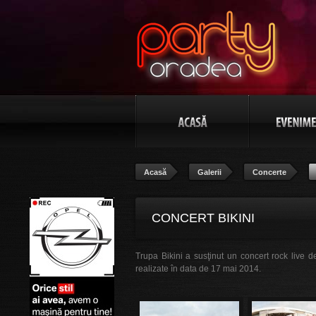
Acasă
Galerii
Concerte
CONCERT BIKINI
Trupa Bikini a susţinut un concert rock live 
realizate în data de 17 mai 2014.