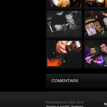
COMENTARII
PartyOradea.ro © 2011-2016.
Termeni și condiții
|
Parteneri