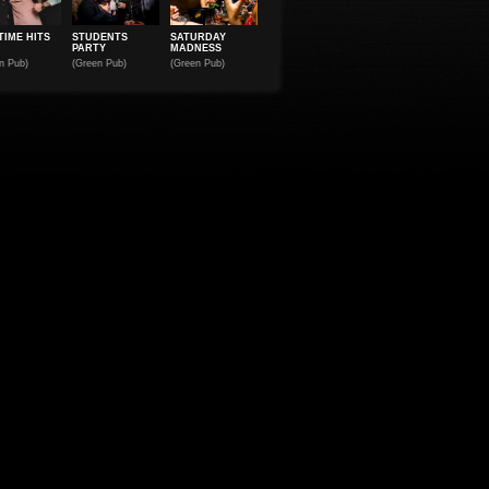
TIME HITS
STUDENTS
SATURDAY
PARTY
MADNESS
n Pub)
(Green Pub)
(Green Pub)