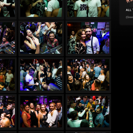
ALL 
(Gree