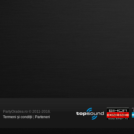
PartyOradea.ro © 2011-2016.
Termeni și condiții
|
Parteneri