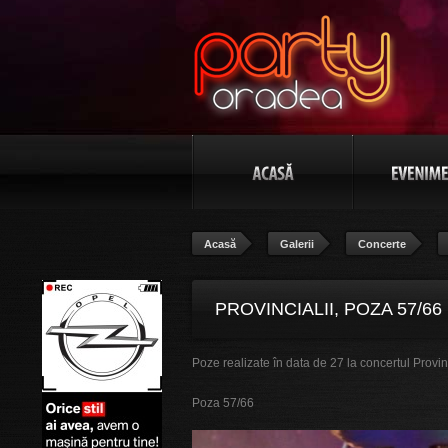
Acasă
Galerii
Concerte
PROVINCIALII, POZA 57/66
Poze realizate în data de 27 la concertul Provi
Poza 57/66