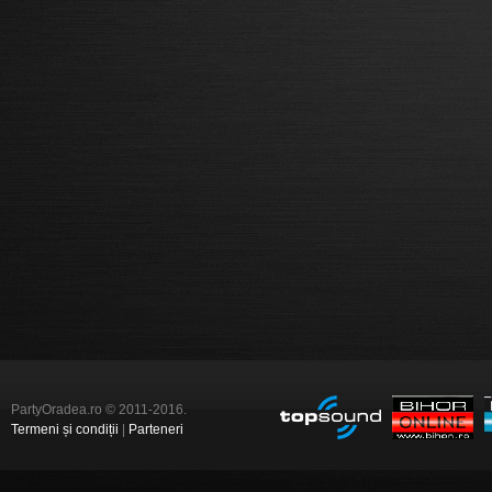
PartyOradea.ro © 2011-2016.
Termeni și condiții
|
Parteneri