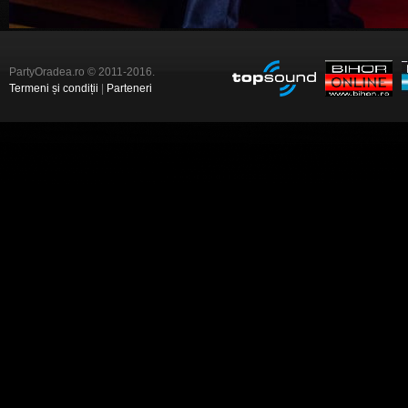
PartyOradea.ro © 2011-2016.
Termeni și condiții
|
Parteneri