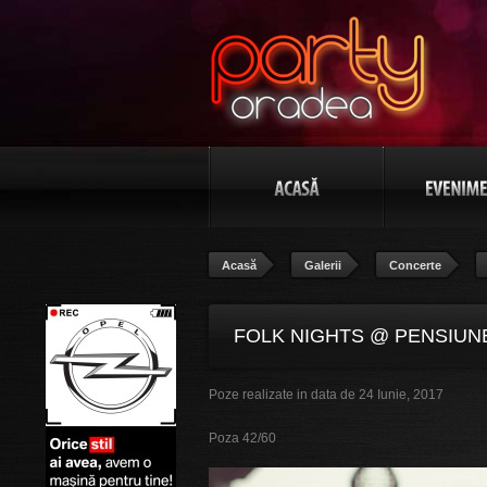
Acasă
Galerii
Concerte
FOLK NIGHTS @ PENSIUNE
Poze realizate in data de 24 Iunie, 2017
Poza 42/60