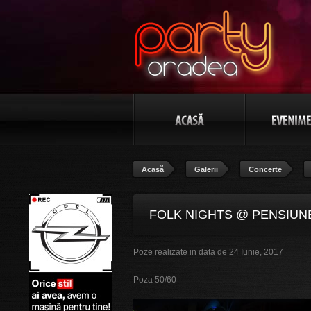
Acasă
Galerii
Concerte
FOLK NIGHTS @ PENSIUNE
Poze realizate in data de 24 Iunie, 2017
Poza 50/60