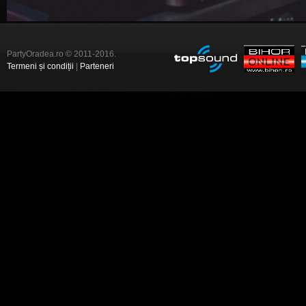
PartyOradea.ro © 2011-2016.
Termeni și condiții
|
Parteneri