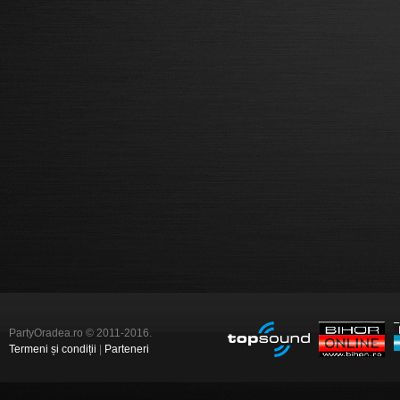
PartyOradea.ro © 2011-2016.
Termeni și condiții
|
Parteneri