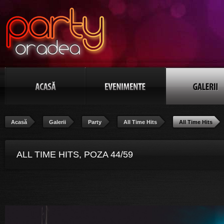
Acasă
Galerii
Party
All Time Hits
All Time Hits
ALL TIME HITS, POZA 44/59