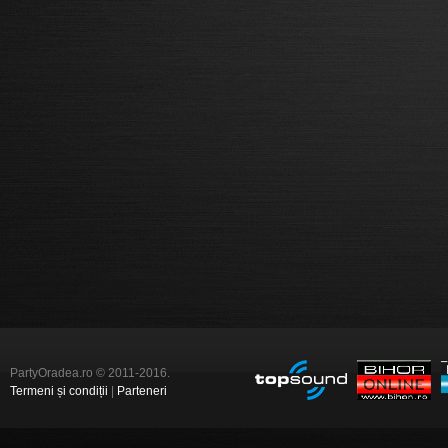
PartyOradea.ro © 2011-2016.
Termeni și condiții
|
Parteneri