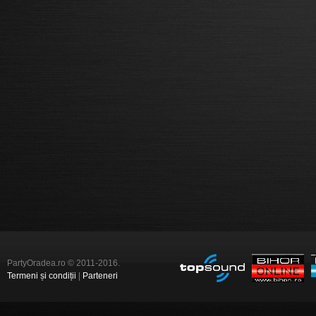
PartyOradea.ro © 2011-2016.
Termeni și condiții
|
Parteneri