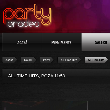
Acasă
Galerii
Party
All Time Hits
All Time Hits
ALL TIME HITS, POZA 11/50