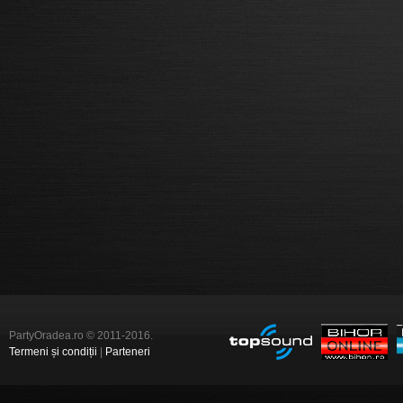
PartyOradea.ro © 2011-2016.
Termeni și condiții
|
Parteneri