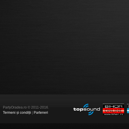
PartyOradea.ro © 2011-2016.
Termeni și condiții
|
Parteneri