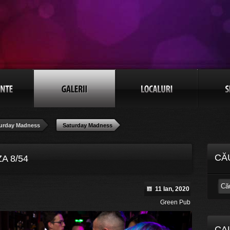
urday Madness
Saturday Madness
CĂ
A 8/54
11 Ian, 2020
Green Pub
CA