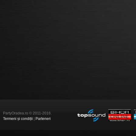
PartyOradea.ro © 2011-2016.
Termeni și condiții
|
Parteneri