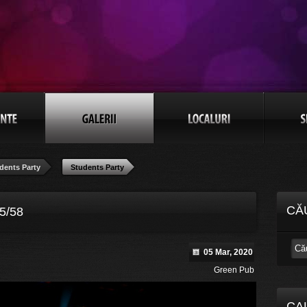
dents Party
Students Party
CĂ
5/58
05 Mar, 2020
Green Pub
CA