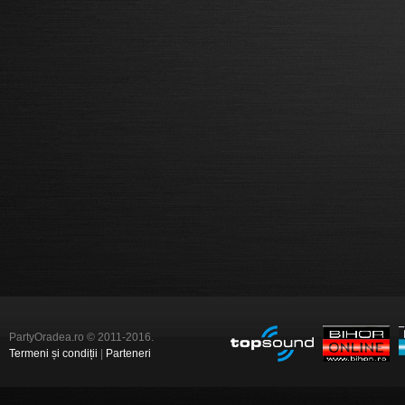
PartyOradea.ro © 2011-2016.
Termeni și condiții
|
Parteneri