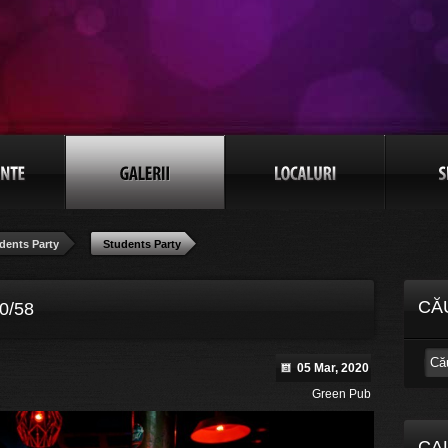
dents Party
Students Party
CĂ
0/58
05 Mar, 2020
Green Pub
CA