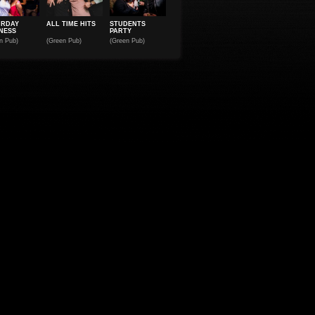
URDAY
ALL TIME HITS
STUDENTS
NESS
PARTY
n Pub)
(Green Pub)
(Green Pub)