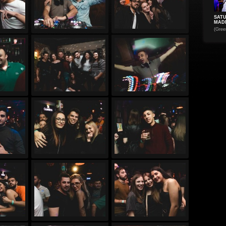
SAT
MAD
(Gree