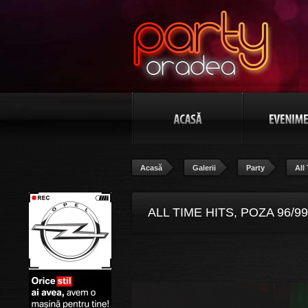
Acasă
Galerii
Party
All
ALL TIME HITS, POZA 96/99